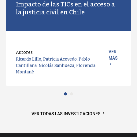
Impacto de las TICs en el acceso a
la justicia civil en Chile
VER
Autores:
MÁS
Ricardo Lillo
,
Patricia Acevedo
,
Pablo
chevron_right
Cantillana
,
Nicolás Sanhueza
,
Florencia
Montané
chevron_right
VER TODAS LAS INVESTIGACIONES