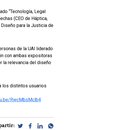
lado “Tecnología, Legal
Flechas (CEO de Háptica,
 Diseño para la Justicia de
ersonas de la UAI liderado
ción con ambas expositoras
r la relevancia del diseño
 los distintos usuarios
utu.be/RwcMbsMclb4
artir: