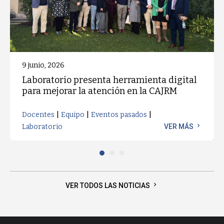
9 junio, 2026
Laboratorio presenta herramienta digital
para mejorar la atención en la CAJRM
|
|
|
Docentes
Equipo
Eventos pasados
chevron_right
Laboratorio
VER MÁS
chevron_right
VER TODOS LAS NOTICIAS