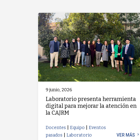
9 junio, 2026
Laboratorio presenta herramienta
digital para mejorar la atención en
la CAJRM
|
|
Docentes
Equipo
Eventos
|
chevron_righ
pasados
Laboratorio
VER MÁS