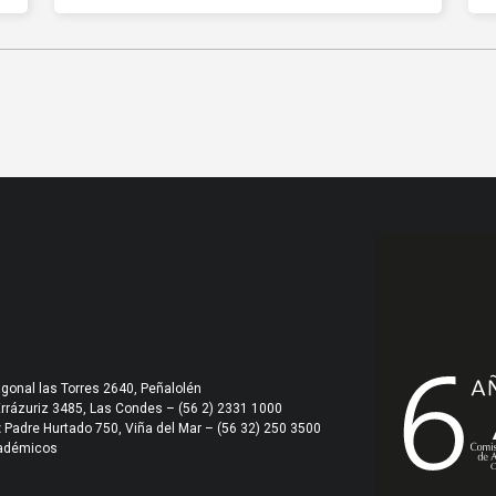
gonal las Torres 2640, Peñalolén
Errázuriz 3485, Las Condes – (56 2) 2331 1000
:
Padre Hurtado 750, Viña del Mar – (56 32) 250 3500
cadémicos